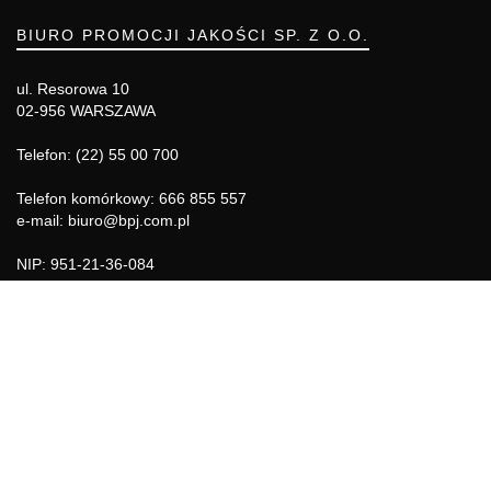
BIURO PROMOCJI JAKOŚCI SP. Z O.O.
ul. Resorowa 10
02-956 WARSZAWA
Telefon: (22) 55 00 700
Telefon komórkowy: 666 855 557
e-mail: biuro@bpj.com.pl
NIP: 951-21-36-084
REGON: 015897725
INFORMACJE
Regulamin
Polityka Cookies