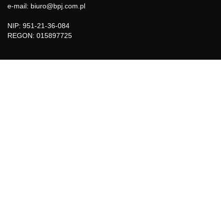
e-mail: biuro@bpj.com.pl
NIP: 951-21-36-084
REGON: 015897725
INFORMACJE
Regulamin
Polityka Cookies
DZIAŁY GAZETY
Aktualności
Bezpieczeństwo i jakość żywności
Prawo
Pest Control