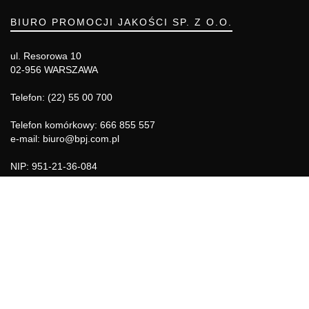
BIURO PROMOCJI JAKOŚCI SP. Z O.O.
ul. Resorowa 10
02-956 WARSZAWA
Telefon: (22) 55 00 700
Telefon komórkowy: 666 855 557
e-mail: biuro@bpj.com.pl
NIP: 951-21-36-084
REGON: 015897725
INFORMACJE
Regulamin
Polityka Cookies