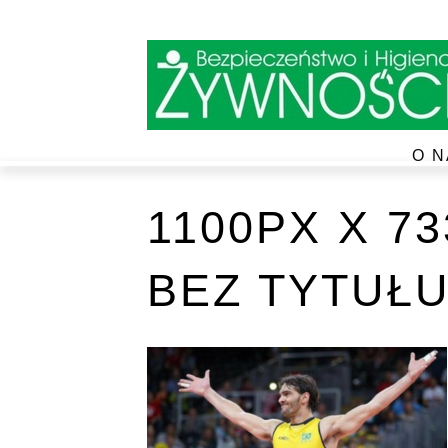
O N
1100PX X 7
BEZ TYTUŁU