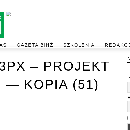
AS
GAZETA BIHŻ
SZKOLENIA
REDAKC
BEZPIECZEŃSTWO I JAKOŚĆ ŻYWNOŚCI
POSTAW NA JAKOŚĆ Z IJHARS
33PX – PROJEKT
I
 — KOPIA (51)
E