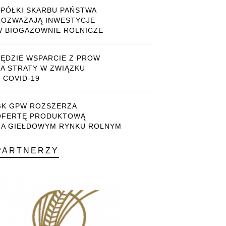
SPÓŁKI SKARBU PAŃSTWA
ROZWAŻAJĄ INWESTYCJE
W BIOGAZOWNIE ROLNICZE
BĘDZIE WSPARCIE Z PROW
ZA STRATY W ZWIĄZKU
 COVID-19
GK GPW ROZSZERZA
OFERTĘ PRODUKTOWĄ
NA GIEŁDOWYM RYNKU ROLNYM
PARTNERZY