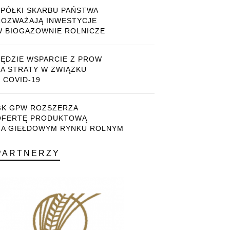
SPÓŁKI SKARBU PAŃSTWA
ROZWAŻAJĄ INWESTYCJE
W BIOGAZOWNIE ROLNICZE
BĘDZIE WSPARCIE Z PROW
ZA STRATY W ZWIĄZKU
 COVID-19
GK GPW ROZSZERZA
OFERTĘ PRODUKTOWĄ
NA GIEŁDOWYM RYNKU ROLNYM
PARTNERZY