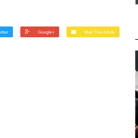
itter
Google+
Mail This Article