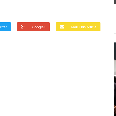
itter
Google+
Mail This Article