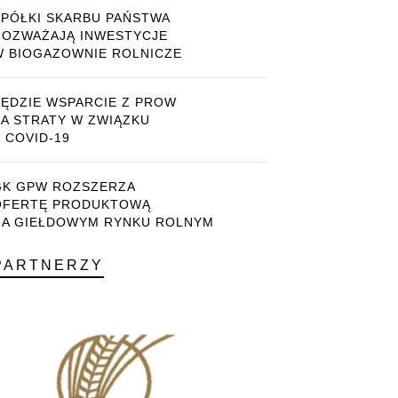
SPÓŁKI SKARBU PAŃSTWA
ROZWAŻAJĄ INWESTYCJE
W BIOGAZOWNIE ROLNICZE
BĘDZIE WSPARCIE Z PROW
ZA STRATY W ZWIĄZKU
 COVID-19
GK GPW ROZSZERZA
OFERTĘ PRODUKTOWĄ
NA GIEŁDOWYM RYNKU ROLNYM
PARTNERZY