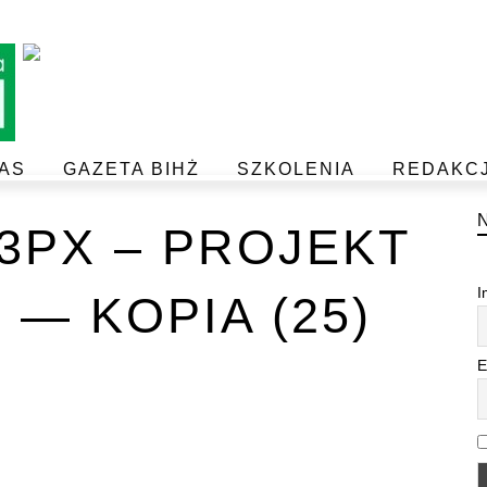
AS
GAZETA BIHŻ
SZKOLENIA
REDAKC
BEZPIECZEŃSTWO I JAKOŚĆ ŻYWNOŚCI
POSTAW NA JAKOŚĆ Z IJHARS
33PX – PROJEKT
I
 — KOPIA (25)
E