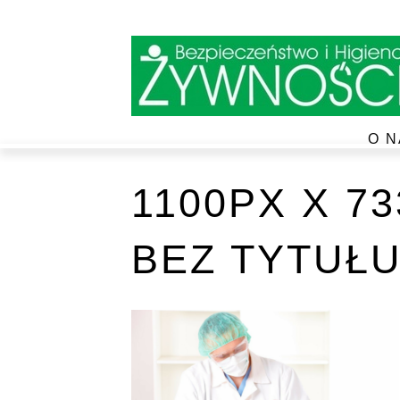
O N
1100PX X 7
BEZ TYTUŁU