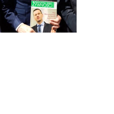
OSTATNIE WPISY
#KUPUJŚWIADOMIE
NA GRILLA – PRODUKT POLSKI
DIETA W LECZENIU WIRUSOWEGO
ZAPALENIA WĄTROBY