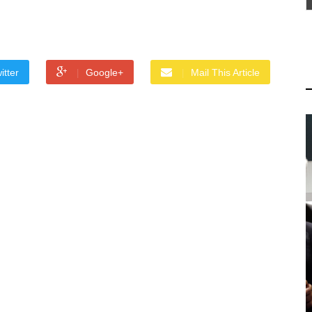
itter
Google+
Mail This Article