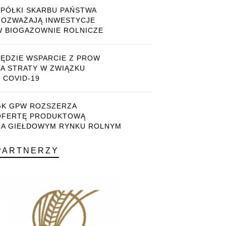
SPÓŁKI SKARBU PAŃSTWA
ROZWAŻAJĄ INWESTYCJE
W BIOGAZOWNIE ROLNICZE
BĘDZIE WSPARCIE Z PROW
ZA STRATY W ZWIĄZKU
 COVID-19
GK GPW ROZSZERZA
OFERTĘ PRODUKTOWĄ
NA GIEŁDOWYM RYNKU ROLNYM
PARTNERZY