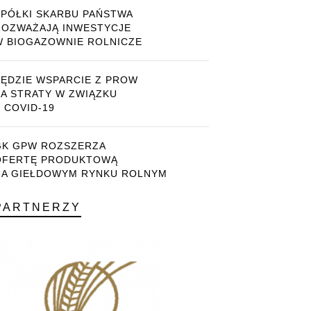
SPÓŁKI SKARBU PAŃSTWA
ROZWAŻAJĄ INWESTYCJE
W BIOGAZOWNIE ROLNICZE
BĘDZIE WSPARCIE Z PROW
ZA STRATY W ZWIĄZKU
 COVID-19
GK GPW ROZSZERZA
OFERTĘ PRODUKTOWĄ
NA GIEŁDOWYM RYNKU ROLNYM
PARTNERZY