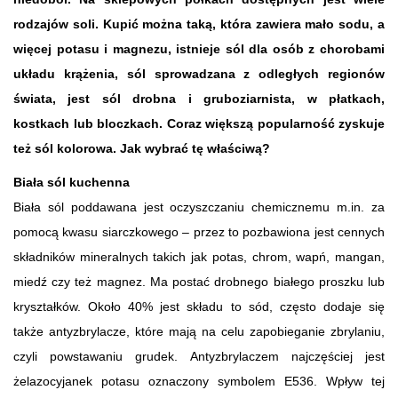
rodzajów soli. Kupić można taką, która zawiera mało sodu, a
więcej potasu i magnezu, istnieje sól dla osób z chorobami
układu krążenia, sól sprowadzana z odległych regionów
świata, jest sól drobna i gruboziarnista, w płatkach,
kostkach lub bloczkach. Coraz większą popularność zyskuje
też sól kolorowa. Jak wybrać tę właściwą?
Biała sól kuchenna
Biała sól poddawana jest oczyszczaniu chemicznemu m.in. za
pomocą kwasu siarczkowego – przez to pozbawiona jest cennych
składników mineralnych takich jak potas, chrom, wapń, mangan,
miedź czy też magnez. Ma postać drobnego białego proszku lub
kryształków. Około 40% jest składu to sód, często dodaje się
także antyzbrylacze, które mają na celu zapobieganie zbrylaniu,
czyli powstawaniu grudek. Antyzbrylaczem najczęściej jest
żelazocyjanek potasu oznaczony symbolem E536. Wpływ tej