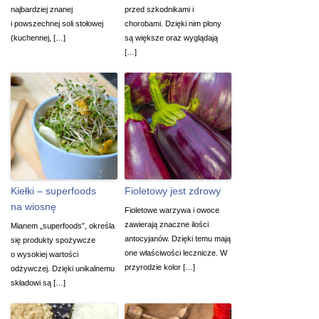
najbardziej znanej
przed szkodnikami i
i powszechnej soli stołowej
chorobami. Dzięki nim plony
(kuchennej, […]
są większe oraz wyglądają
[…]
Kiełki – superfoods
Fioletowy jest zdrowy
na wiosnę
Fioletowe warzywa i owoce
zawierają znaczne ilości
Mianem „superfoods”, określa
antocyjanów. Dzięki temu mają
się produkty spożywcze
one właściwości lecznicze. W
o wysokiej wartości
przyrodzie kolor […]
odżywczej. Dzięki unikalnemu
składowi są […]