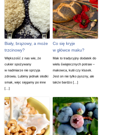
Biały, brązowy, a może
Co się kryje
trzcinowy?
w główce maku?
Większość z nas wie, że
Mak to tradycyjny dodatek do
cukier spożywany
wielu świątecznych potraw –
w nadmiarze nie sprzyja
makowca, kutii czy klusek.
zdrowiu. Lubimy jednak słodki
Jest on nie tylko pyszny, ale
smak, więc sięgamy po inne
także bardzo […]
[…]