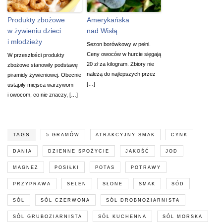
Produkty zbożowe
Amerykańska
w żywieniu dzieci
nad Wisłą
i młodzieży
Sezon borówkowy w pełni.
Ceny owoców w hurcie sięgają
W przeszłości produkty
20 zł za kilogram. Zbiory nie
zbożowe stanowiły podstawę
należą do najlepszych przez
piramidy żywieniowej. Obecnie
[…]
ustąpiły miejsca warzywom
i owocom, co nie znaczy, […]
TAGS
5 GRAMÓW
ATRAKCYJNY SMAK
CYNK
DANIA
DZIENNE SPOŻYCIE
JAKOŚĆ
JOD
MAGNEZ
POSIŁKI
POTAS
POTRAWY
PRZYPRAWA
SELEN
SŁONE
SMAK
SÓD
SÓL
SÓL CZERWONA
SÓL DROBNOZIARNISTA
SÓL GRUBOZIARNISTA
SÓL KUCHENNA
SÓL MORSKA