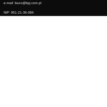
e-mail: biuro@bpj.com.pl
NIP: 951-21-36-084
REGON: 015897725
INFORMACJE
Regulamin
Polityka Cookies
DZIAŁY GAZETY
Aktualności
Bezpieczeństwo i jakość żywności
Prawo
Pest Control