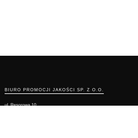
BIURO PROMOCJI JAKOŚCI SP. Z O.O.
ul. Resorowa 10
02-956 WARSZAWA
Telefon: (22) 55 00 700
Telefon komórkowy: 666 855 557