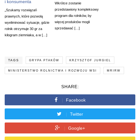
i konsumenta
Wkrótce zostanie
przedstawiony kompleksowy
„Szukamy rozwiązań
program dla rolników, by
prawnych, które pozwolą
więcej produktów mogli
wyeliminować sytuacje, gdzie
sprzedawać […]
rolnik otrzymuje 30 gr za
kilogram ziemniaka, a w […]
TAGS
GRYPA PTAKÓW
KRZYSZTOF JURGIEL
MINISTERSTWO ROLNICTWA I ROZWOJU WSI
MRIRW
SHARE:
Facebook
Twitter
Google+