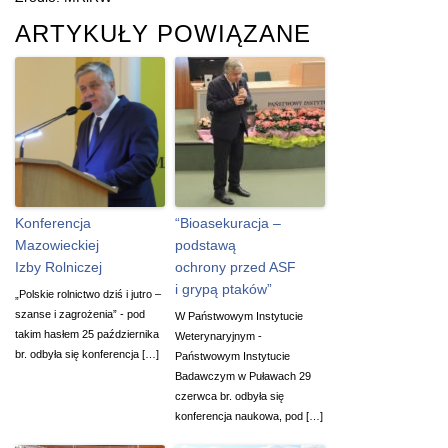
ARTYKUŁY POWIĄZANE
Konferencja
“Bioasekuracja –
Mazowieckiej
podstawą
Izby Rolniczej
ochrony przed ASF
i grypą ptaków”
„Polskie rolnictwo dziś i jutro –
szanse i zagrożenia” - pod
W Państwowym Instytucie
takim hasłem 25 października
Weterynaryjnym -
br. odbyła się konferencja […]
Państwowym Instytucie
Badawczym w Puławach 29
czerwca br. odbyła się
konferencja naukowa, pod […]