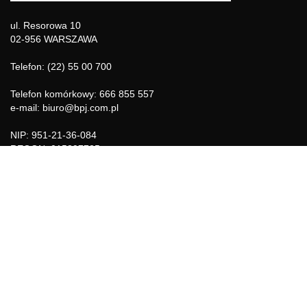
ul. Resorowa 10
02-956 WARSZAWA
Telefon: (22) 55 00 700
Telefon komórkowy: 666 855 557
e-mail: biuro@bpj.com.pl
NIP: 951-21-36-084
REGON: 015897725
INFORMACJE
Regulamin
Polityka Cookies
DZIAŁY GAZETY