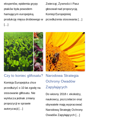
ekspertów, epidemia grypy
Zwierząt, Żywności i Pasz
ptaków była powodem
głosował nad propozycją
hamującym europejską
Komisji Europejskiej
produkcję mięsa drobiowego w
przedłużenia stosowania […]
[…]
Czy to koniec glifosatu?
Narodowa Strategia
Ochrony Owadów
Komisja Europejska chce
Zapylających
przedłużyć o 10 lat zgodę na
stosowanie glifosatu. Nie
Do wiosny 2018 r. ekolodzy,
wyklucza jednak zmiany
naukowcy, pszczelarze oraz
propozycji w sprawie
obywatele mają wypracować
autoryzacji […]
Narodową Strategię Ochrony
Owadów Zapylających […]