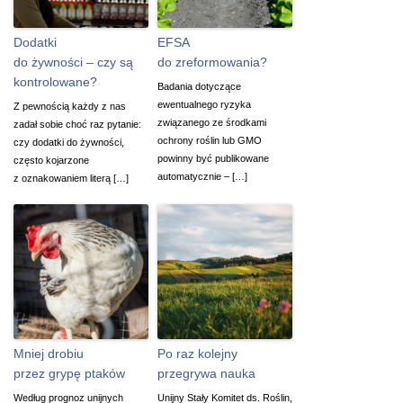
Dodatki
EFSA
do żywności – czy są
do zreformowania?
kontrolowane?
Badania dotyczące
ewentualnego ryzyka
Z pewnością każdy z nas
związanego ze środkami
zadał sobie choć raz pytanie:
ochrony roślin lub GMO
czy dodatki do żywności,
powinny być publikowane
często kojarzone
automatycznie – […]
z oznakowaniem literą […]
Mniej drobiu
Po raz kolejny
przez grypę ptaków
przegrywa nauka
Według prognoz unijnych
Unijny Stały Komitet ds. Roślin,