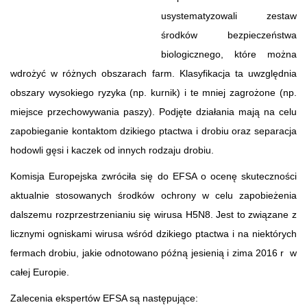
usystematyzowali zestaw
środków bezpieczeństwa
biologicznego, które można
wdrożyć w różnych obszarach farm. Klasyfikacja ta uwzględnia
obszary wysokiego ryzyka (np. kurnik) i te mniej zagrożone (np.
miejsce przechowywania paszy). Podjęte działania mają na celu
zapobieganie kontaktom dzikiego ptactwa i drobiu oraz separacja
hodowli gęsi i kaczek od innych rodzaju drobiu.
Komisja Europejska zwróciła się do EFSA o ocenę skuteczności
aktualnie stosowanych środków ochrony w celu zapobieżenia
dalszemu rozprzestrzenianiu się wirusa H5N8. Jest to związane z
licznymi ogniskami wirusa wśród dzikiego ptactwa i na niektórych
fermach drobiu, jakie odnotowano późną jesienią i zima 2016 r w
całej Europie.
Zalecenia ekspertów EFSA są następujące: