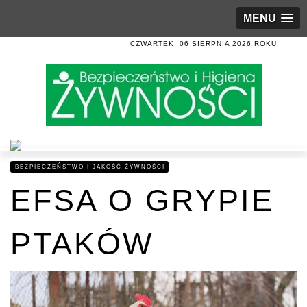
MENU
CZWARTEK, 06 SIERPNIA 2026 ROKU.
BEZPIECZEŃSTWO I JAKOŚĆ ŻYWNOŚCI
EFSA O GRYPIE
PTAKÓW