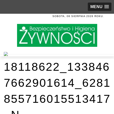
MENU
SOBOTA, 08 SIERPNIA 2026 ROKU.
18118622_133846
7662901614_6281
855716015513417