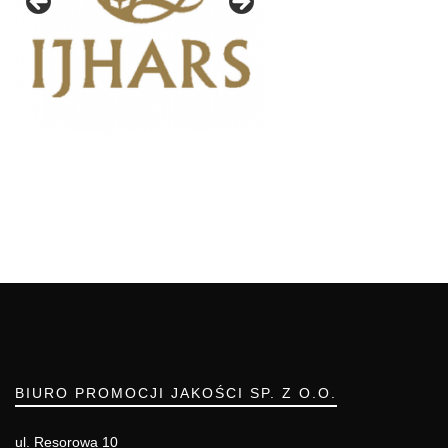
BIURO PROMOCJI JAKOŚCI SP. Z O.O.
ul. Resorowa 10