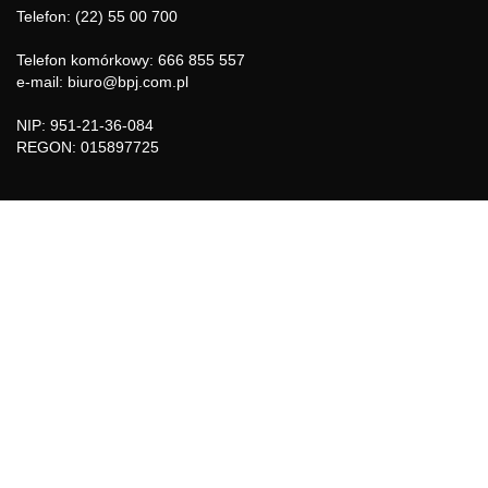
Telefon: (22) 55 00 700
Telefon komórkowy: 666 855 557
e-mail: biuro@bpj.com.pl
NIP: 951-21-36-084
REGON: 015897725
INFORMACJE
Regulamin
Polityka Cookies
DZIAŁY GAZETY
Aktualności
Bezpieczeństwo i jakość żywności