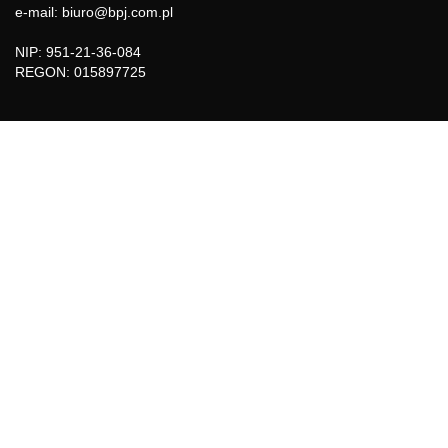
e-mail: biuro@bpj.com.pl
NIP: 951-21-36-084
REGON: 015897725
INFORMACJE
Regulamin
Polityka Cookies
DZIAŁY GAZETY
Aktualności
Bezpieczeństwo i jakość żywności
Prawo
Pest Control