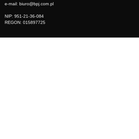
e-mail: biuro@bpj.com.pl
NIP: 951-21-36-084
REGON: 015897725
INFORMACJE
Regulamin
Polityka Cookies
DZIAŁY GAZETY
Aktualności
Bezpieczeństwo i jakość żywności
Prawo
Pest Control