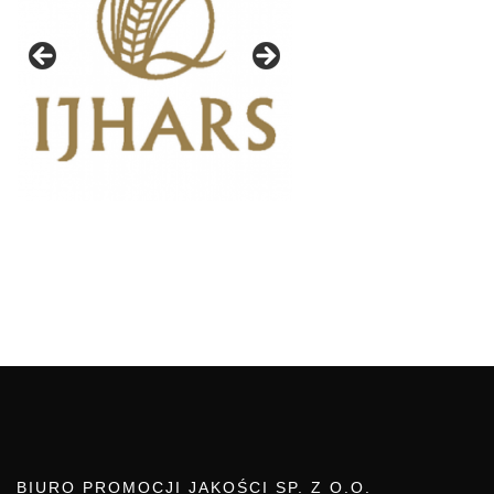
BIURO PROMOCJI JAKOŚCI SP. Z O.O.