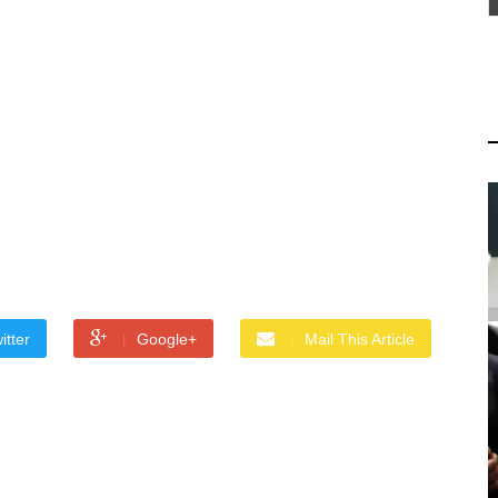
itter
Google+
Mail This Article