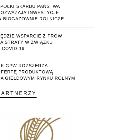
SPÓŁKI SKARBU PAŃSTWA
ROZWAŻAJĄ INWESTYCJE
W BIOGAZOWNIE ROLNICZE
BĘDZIE WSPARCIE Z PROW
ZA STRATY W ZWIĄZKU
 COVID-19
GK GPW ROZSZERZA
OFERTĘ PRODUKTOWĄ
NA GIEŁDOWYM RYNKU ROLNYM
PARTNERZY