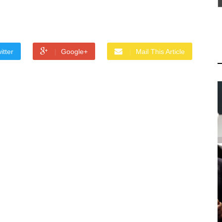
itter
Google+
Mail This Article