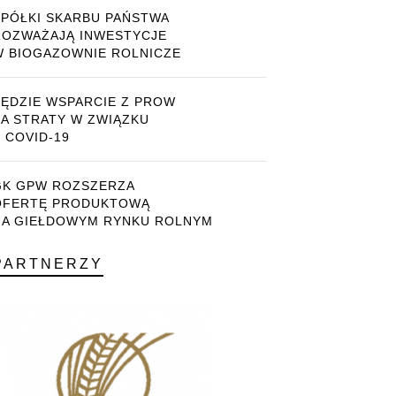
SPÓŁKI SKARBU PAŃSTWA
ROZWAŻAJĄ INWESTYCJE
W BIOGAZOWNIE ROLNICZE
BĘDZIE WSPARCIE Z PROW
ZA STRATY W ZWIĄZKU
 COVID-19
GK GPW ROZSZERZA
OFERTĘ PRODUKTOWĄ
NA GIEŁDOWYM RYNKU ROLNYM
PARTNERZY