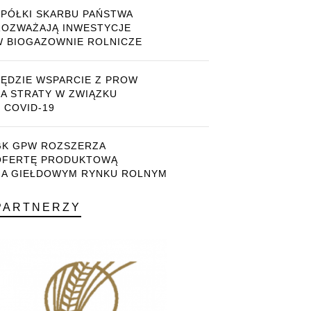
SPÓŁKI SKARBU PAŃSTWA
ROZWAŻAJĄ INWESTYCJE
W BIOGAZOWNIE ROLNICZE
BĘDZIE WSPARCIE Z PROW
ZA STRATY W ZWIĄZKU
 COVID-19
GK GPW ROZSZERZA
OFERTĘ PRODUKTOWĄ
NA GIEŁDOWYM RYNKU ROLNYM
PARTNERZY