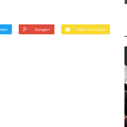
itter
Google+
Mail This Article