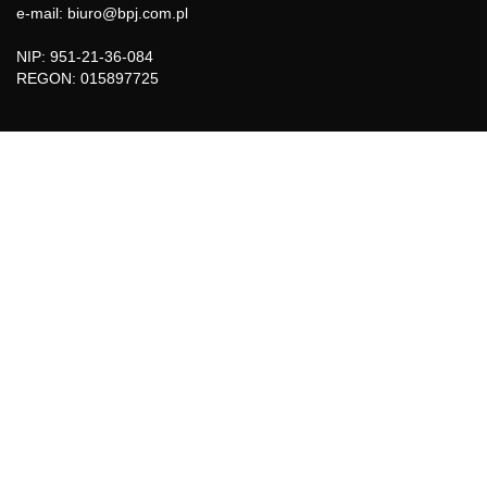
e-mail: biuro@bpj.com.pl
NIP: 951-21-36-084
REGON: 015897725
INFORMACJE
Regulamin
Polityka Cookies
DZIAŁY GAZETY
Aktualności
Bezpieczeństwo i jakość żywności
Prawo
Pest Control