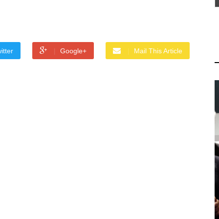
itter
Google+
Mail This Article