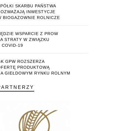
SPÓŁKI SKARBU PAŃSTWA
ROZWAŻAJĄ INWESTYCJE
W BIOGAZOWNIE ROLNICZE
BĘDZIE WSPARCIE Z PROW
ZA STRATY W ZWIĄZKU
 COVID-19
GK GPW ROZSZERZA
OFERTĘ PRODUKTOWĄ
NA GIEŁDOWYM RYNKU ROLNYM
PARTNERZY