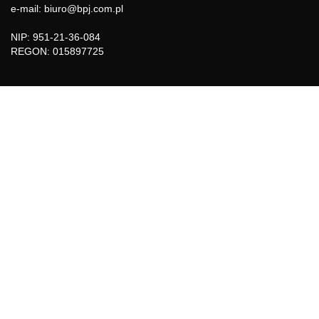
e-mail: biuro@bpj.com.pl
NIP: 951-21-36-084
REGON: 015897725
INFORMACJE
Regulamin
Polityka Cookies
DZIAŁY GAZETY
Aktualności
Bezpieczeństwo i jakość żywności
Prawo
Pest Control