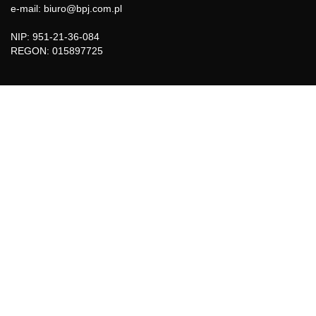
e-mail: biuro@bpj.com.pl
NIP: 951-21-36-084
REGON: 015897725
INFORMACJE
Regulamin
Polityka Cookies
DZIAŁY GAZETY
Aktualności
Bezpieczeństwo i jakość żywności
Prawo
Pest Control