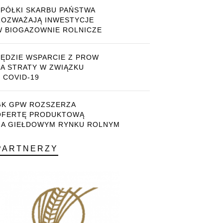
SPÓŁKI SKARBU PAŃSTWA
ROZWAŻAJĄ INWESTYCJE
W BIOGAZOWNIE ROLNICZE
BĘDZIE WSPARCIE Z PROW
ZA STRATY W ZWIĄZKU
 COVID-19
GK GPW ROZSZERZA
OFERTĘ PRODUKTOWĄ
NA GIEŁDOWYM RYNKU ROLNYM
PARTNERZY