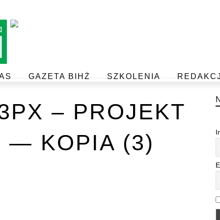
AS
GAZETA BIHŻ
SZKOLENIA
REDAKC
BEZPIECZEŃSTWO I JAKOŚĆ ŻYWNOŚCI
POSTAW NA JAKOŚĆ Z IJHARS
33PX – PROJEKT
I
 — KOPIA (3)
E