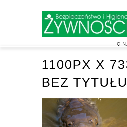
O N
1100PX X 7
BEZ TYTUŁU