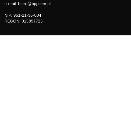
e-mail: biuro@bpj.com.pl
NIP: 951-21-36-084
REGON: 015897725
INFORMACJE
Regulamin
Polityka Cookies
DZIAŁY GAZETY
Aktualności
Bezpieczeństwo i jakość żywności
Prawo
Pest Control