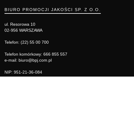
BIURO PROMOCJI JAKOŚCI SP. Z O.O.
ul. Resorowa 10
02-956 WARSZAWA
Telefon: (22) 55 00 700
Telefon komórkowy: 666 855 557
e-mail: biuro@bpj.com.pl
NIP: 951-21-36-084
REGON: 015897725
INFORMACJE
Regulamin
Polityka Cookies