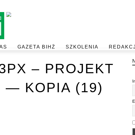
AS
GAZETA BIHŻ
SZKOLENIA
REDAKC
BEZPIECZEŃSTWO I JAKOŚĆ ŻYWNOŚCI
POSTAW NA JAKOŚĆ Z IJHARS
33PX – PROJEKT
I
 — KOPIA (19)
E