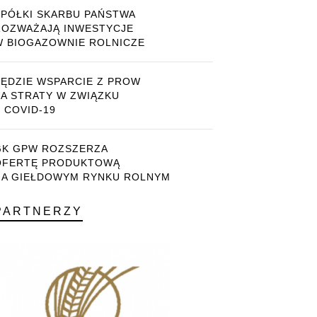
SPÓŁKI SKARBU PAŃSTWA
ROZWAŻAJĄ INWESTYCJE
W BIOGAZOWNIE ROLNICZE
BĘDZIE WSPARCIE Z PROW
ZA STRATY W ZWIĄZKU
 COVID-19
GK GPW ROZSZERZA
OFERTĘ PRODUKTOWĄ
NA GIEŁDOWYM RYNKU ROLNYM
PARTNERZY