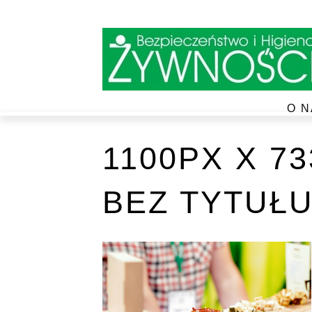
O N
1100PX X 7
BEZ TYTUŁU