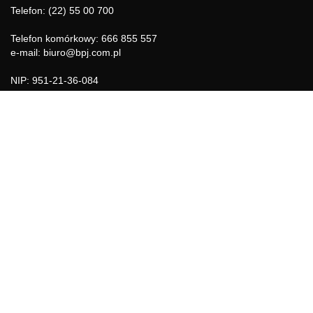
Telefon: (22) 55 00 700
Telefon komórkowy: 666 855 557
e-mail: biuro@bpj.com.pl
NIP: 951-21-36-084
REGON: 015897725
INFORMACJE
Regulamin
Polityka Cookies
DZIAŁY GAZETY
Aktualności
Bezpieczeństwo i jakość żywności