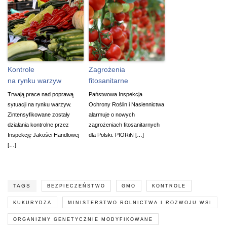
Kontrole
Zagrożenia
na rynku warzyw
fitosanitarne
Trwają prace nad poprawą
Państwowa Inspekcja
sytuacji na rynku warzyw.
Ochrony Roślin i Nasiennictwa
Zintensyfikowane zostały
alarmuje o nowych
działania kontrolne przez
zagrożeniach fitosanitarnych
Inspekcję Jakości Handlowej
dla Polski. PIORiN […]
[…]
TAGS
BEZPIECZEŃSTWO
GMO
KONTROLE
KUKURYDZA
MINISTERSTWO ROLNICTWA I ROZWOJU WSI
ORGANIZMY GENETYCZNIE MODYFIKOWANE