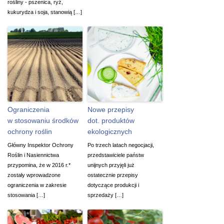
rośliny - pszenica, ryż,
kukurydza i soja, stanowią […]
Ograniczenia
Nowe przepisy
w stosowaniu środków
dot. produktów
ochrony roślin
ekologicznych
Główny Inspektor Ochrony
Po trzech latach negocjacji,
Roślin i Nasiennictwa
przedstawiciele państw
przypomina, że w 2016 r.*
unijnych przyjęli już
zostały wprowadzone
ostatecznie przepisy
ograniczenia w zakresie
dotyczące produkcji i
stosowania […]
sprzedaży […]