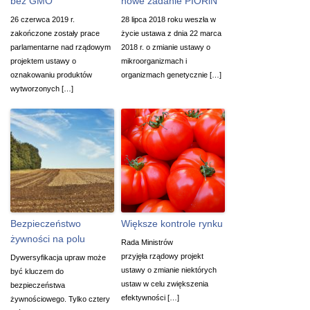
bez GMO
nowe zadanie PIORiN
26 czerwca 2019 r.
28 lipca 2018 roku weszła w
zakończone zostały prace
życie ustawa z dnia 22 marca
parlamentarne nad rządowym
2018 r. o zmianie ustawy o
projektem ustawy o
mikroorganizmach i
oznakowaniu produktów
organizmach genetycznie […]
wytworzonych […]
Bezpieczeństwo
Większe kontrole rynku
żywności na polu
Rada Ministrów
przyjęła rządowy projekt
Dywersyfikacja upraw może
ustawy o zmianie niektórych
być kluczem do
ustaw w celu zwiększenia
bezpieczeństwa
efektywności […]
żywnościowego. Tylko cztery