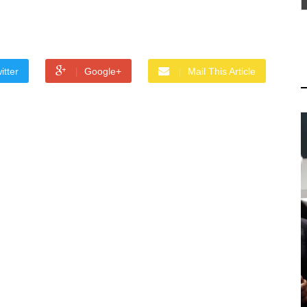
itter
Google+
Mail This Article