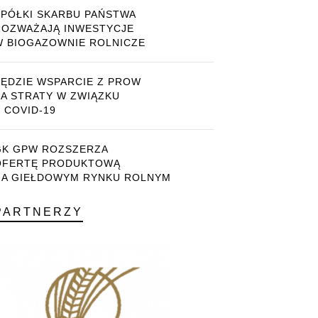
SPÓŁKI SKARBU PAŃSTWA
ROZWAŻAJĄ INWESTYCJE
W BIOGAZOWNIE ROLNICZE
BĘDZIE WSPARCIE Z PROW
ZA STRATY W ZWIĄZKU
 COVID-19
GK GPW ROZSZERZA
OFERTĘ PRODUKTOWĄ
NA GIEŁDOWYM RYNKU ROLNYM
PARTNERZY