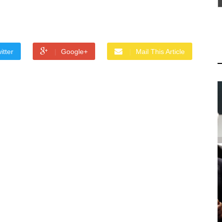
itter
Google+
Mail This Article