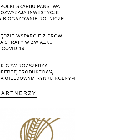
SPÓŁKI SKARBU PAŃSTWA
ROZWAŻAJĄ INWESTYCJE
W BIOGAZOWNIE ROLNICZE
BĘDZIE WSPARCIE Z PROW
ZA STRATY W ZWIĄZKU
 COVID-19
GK GPW ROZSZERZA
OFERTĘ PRODUKTOWĄ
NA GIEŁDOWYM RYNKU ROLNYM
PARTNERZY