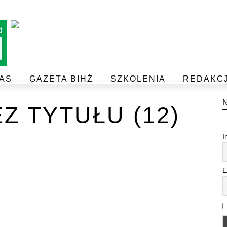
AS
GAZETA BIHŻ
SZKOLENIA
REDAKC
BEZPIECZEŃSTWO I JAKOŚĆ ŻYWNOŚCI
POSTAW NA JAKOŚĆ Z IJHARS
Z TYTUŁU (12)
I
E