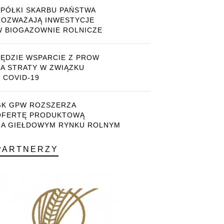
SPÓŁKI SKARBU PAŃSTWA
ROZWAŻAJĄ INWESTYCJE
W BIOGAZOWNIE ROLNICZE
BĘDZIE WSPARCIE Z PROW
ZA STRATY W ZWIĄZKU
 COVID-19
GK GPW ROZSZERZA
OFERTĘ PRODUKTOWĄ
NA GIEŁDOWYM RYNKU ROLNYM
PARTNERZY