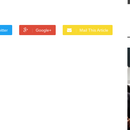
itter
Google+
Mail This Article