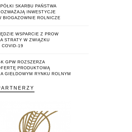
SPÓŁKI SKARBU PAŃSTWA
ROZWAŻAJĄ INWESTYCJE
W BIOGAZOWNIE ROLNICZE
BĘDZIE WSPARCIE Z PROW
ZA STRATY W ZWIĄZKU
 COVID-19
GK GPW ROZSZERZA
OFERTĘ PRODUKTOWĄ
NA GIEŁDOWYM RYNKU ROLNYM
PARTNERZY