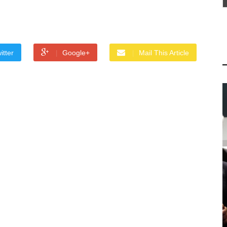
itter
Google+
Mail This Article