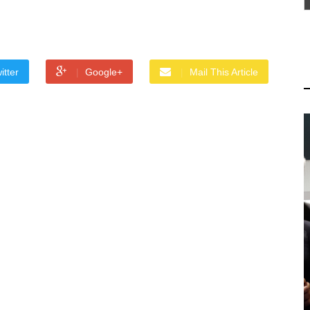
itter
Google+
Mail This Article