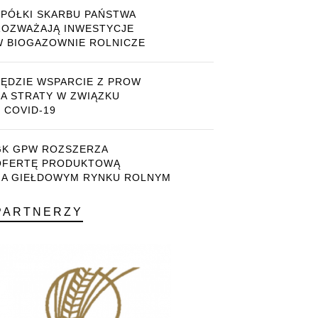
SPÓŁKI SKARBU PAŃSTWA
ROZWAŻAJĄ INWESTYCJE
W BIOGAZOWNIE ROLNICZE
BĘDZIE WSPARCIE Z PROW
ZA STRATY W ZWIĄZKU
 COVID-19
GK GPW ROZSZERZA
OFERTĘ PRODUKTOWĄ
NA GIEŁDOWYM RYNKU ROLNYM
PARTNERZY