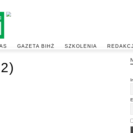
AS
GAZETA BIHŻ
SZKOLENIA
REDAKC
BEZPIECZEŃSTWO I JAKOŚĆ ŻYWNOŚCI
POSTAW NA JAKOŚĆ Z IJHARS
2)
I
E