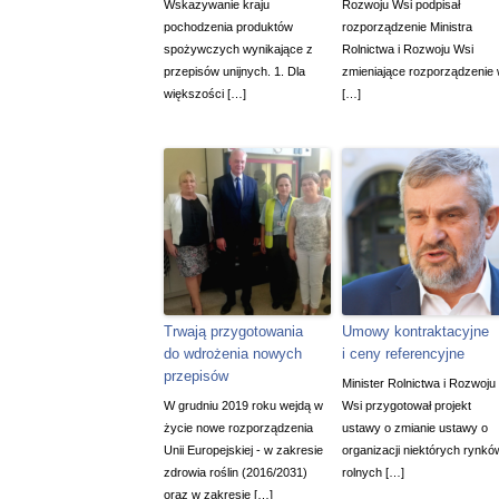
Wskazywanie kraju
Rozwoju Wsi podpisał
pochodzenia produktów
rozporządzenie Ministra
spożywczych wynikające z
Rolnictwa i Rozwoju Wsi
przepisów unijnych. 1. Dla
zmieniające rozporządzenie
większości […]
[…]
Trwają przygotowania
Umowy kontraktacyjne
do wdrożenia nowych
i ceny referencyjne
przepisów
Minister Rolnictwa i Rozwoju
W grudniu 2019 roku wejdą w
Wsi przygotował projekt
życie nowe rozporządzenia
ustawy o zmianie ustawy o
Unii Europejskiej - w zakresie
organizacji niektórych rynkó
zdrowia roślin (2016/2031)
rolnych […]
oraz w zakresie […]