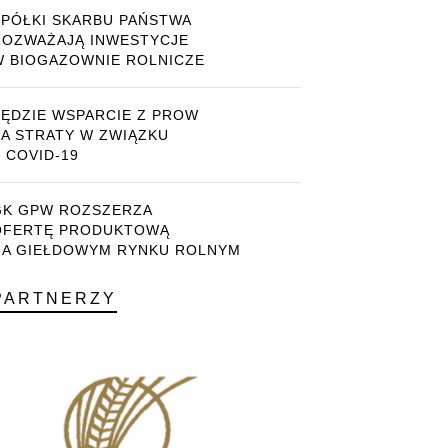
SPÓŁKI SKARBU PAŃSTWA
ROZWAŻAJĄ INWESTYCJE
W BIOGAZOWNIE ROLNICZE
BĘDZIE WSPARCIE Z PROW
ZA STRATY W ZWIĄZKU
 COVID-19
GK GPW ROZSZERZA
OFERTĘ PRODUKTOWĄ
NA GIEŁDOWYM RYNKU ROLNYM
PARTNERZY