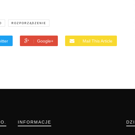
O
ROZPORZĄDZENIE
itter
Google+
Mail This Article
.O.
INFORMACJE
DZ