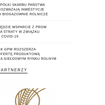
SPÓŁKI SKARBU PAŃSTWA
ROZWAŻAJĄ INWESTYCJE
W BIOGAZOWNIE ROLNICZE
BĘDZIE WSPARCIE Z PROW
ZA STRATY W ZWIĄZKU
 COVID-19
GK GPW ROZSZERZA
OFERTĘ PRODUKTOWĄ
NA GIEŁDOWYM RYNKU ROLNYM
PARTNERZY