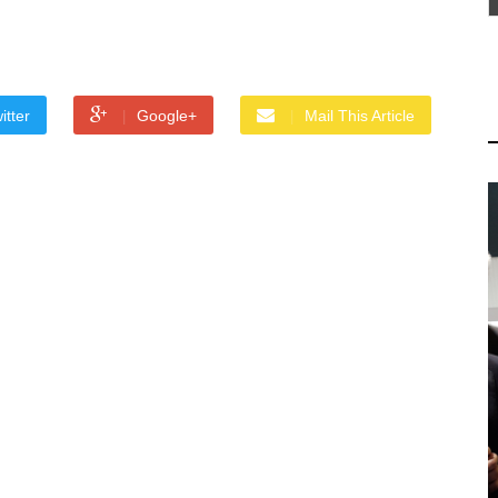
itter
Google+
Mail This Article