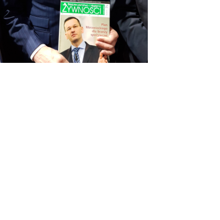
OSTATNIE WPISY
#KUPUJŚWIADOMIE
NA GRILLA – PRODUKT POLSKI
DIETA W LECZENIU WIRUSOWEGO
ZAPALENIA WĄTROBY