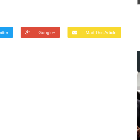
itter
Google+
Mail This Article