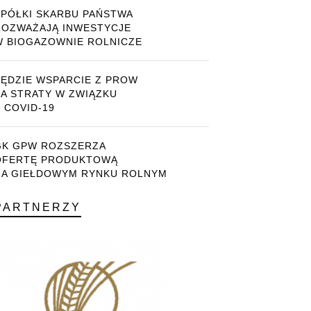
SPÓŁKI SKARBU PAŃSTWA
ROZWAŻAJĄ INWESTYCJE
W BIOGAZOWNIE ROLNICZE
BĘDZIE WSPARCIE Z PROW
ZA STRATY W ZWIĄZKU
 COVID-19
GK GPW ROZSZERZA
OFERTĘ PRODUKTOWĄ
NA GIEŁDOWYM RYNKU ROLNYM
PARTNERZY