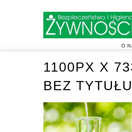
O N
1100PX X 7
BEZ TYTUŁU