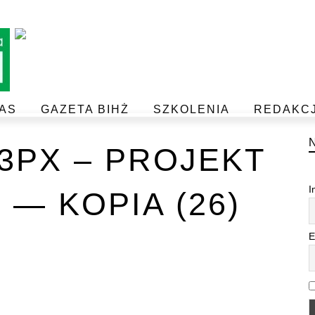
AS
GAZETA BIHŻ
SZKOLENIA
REDAKC
BEZPIECZEŃSTWO I JAKOŚĆ ŻYWNOŚCI
POSTAW NA JAKOŚĆ Z IJHARS
33PX – PROJEKT
I
 — KOPIA (26)
E