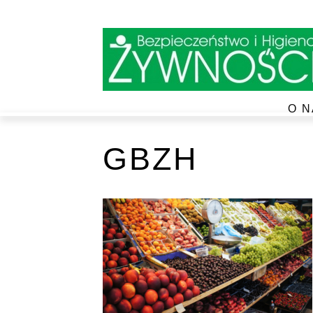
O N
GBZH