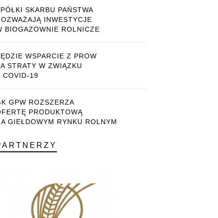
SPÓŁKI SKARBU PAŃSTWA
ROZWAŻAJĄ INWESTYCJE
W BIOGAZOWNIE ROLNICZE
BĘDZIE WSPARCIE Z PROW
ZA STRATY W ZWIĄZKU
 COVID-19
GK GPW ROZSZERZA
OFERTĘ PRODUKTOWĄ
NA GIEŁDOWYM RYNKU ROLNYM
PARTNERZY