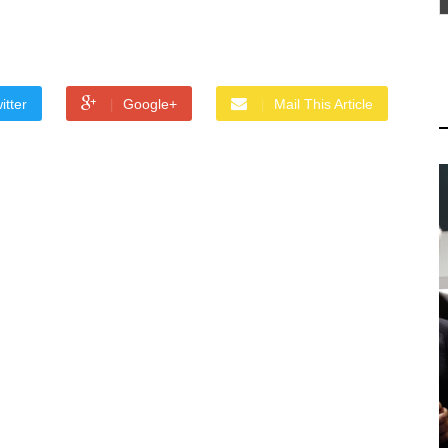
itter
Google+
Mail This Article