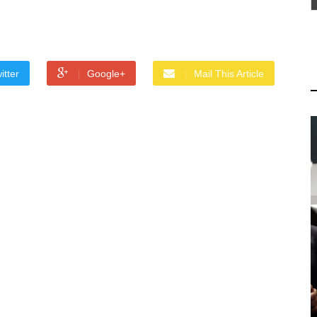
itter
Google+
Mail This Article