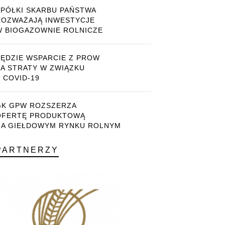
SPÓŁKI SKARBU PAŃSTWA
ROZWAŻAJĄ INWESTYCJE
W BIOGAZOWNIE ROLNICZE
BĘDZIE WSPARCIE Z PROW
ZA STRATY W ZWIĄZKU
 COVID-19
GK GPW ROZSZERZA
OFERTĘ PRODUKTOWĄ
NA GIEŁDOWYM RYNKU ROLNYM
PARTNERZY