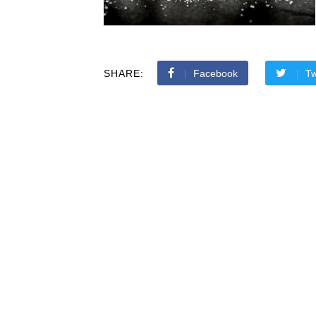
SHARE:
Facebook
Tw