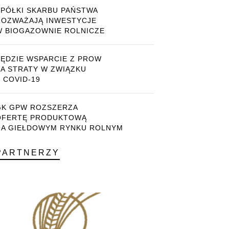
SPÓŁKI SKARBU PAŃSTWA
ROZWAŻAJĄ INWESTYCJE
W BIOGAZOWNIE ROLNICZE
BĘDZIE WSPARCIE Z PROW
ZA STRATY W ZWIĄZKU
 COVID-19
GK GPW ROZSZERZA
OFERTĘ PRODUKTOWĄ
NA GIEŁDOWYM RYNKU ROLNYM
PARTNERZY