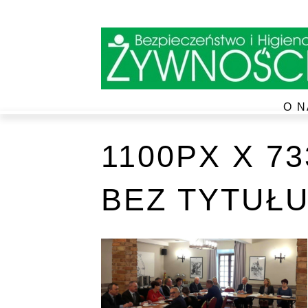
O N
1100PX X 7
BEZ TYTUŁU