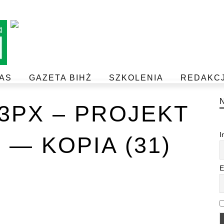
AS
GAZETA BIHŻ
SZKOLENIA
REDAKC
BEZPIECZEŃSTWO I JAKOŚĆ ŻYWNOŚCI
POSTAW NA JAKOŚĆ Z IJHARS
33PX – PROJEKT
I
 — KOPIA (31)
E