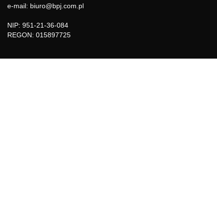
e-mail: biuro@bpj.com.pl
NIP: 951-21-36-084
REGON: 015897725
INFORMACJE
Regulamin
Polityka Cookies
DZIAŁY GAZETY
Aktualności
Bezpieczeństwo i jakość żywności
Prawo
Pest Control