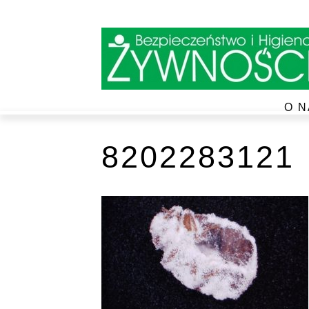
O N
8202283121