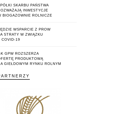
SPÓŁKI SKARBU PAŃSTWA
ROZWAŻAJĄ INWESTYCJE
W BIOGAZOWNIE ROLNICZE
BĘDZIE WSPARCIE Z PROW
ZA STRATY W ZWIĄZKU
 COVID-19
GK GPW ROZSZERZA
OFERTĘ PRODUKTOWĄ
NA GIEŁDOWYM RYNKU ROLNYM
PARTNERZY