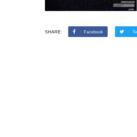
SHARE:
Facebook
Tw