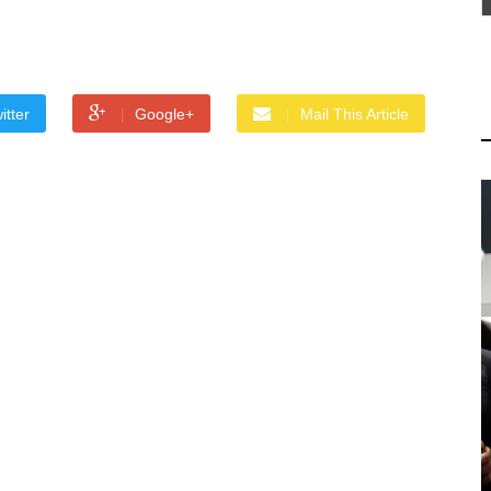
itter
Google+
Mail This Article