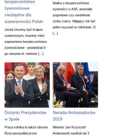
bezpieczeństwo
Walka o bezpieczeństwo
żywnościowe
żywności i z ASF, anomalie
niezbędne dla
pogodowe czy uwolnienie
suwerenności Polski
rynku cukru. Mijający rok był
pełen wyzwań w rolnictwie. O
Jeżeli chcemy być krajem
[…]
suwerennym, musimy mieć
zapewnione bezpieczeństwo
żywnościowe - powiedział 3-
go sierpnia br. minister […]
Dożynki Prezydenckie
Narada Ambasadorów
w Spale
2019
Praca rolnika to także obrona
Minister Jan Krzysztof
Rzeczpospolitej przez
Ardanowski spotkał się 3