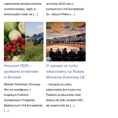
zapewnienie bezpieczeństwa
września 2019 roku z
żywnościowego; nigdy w
komisarzem Unii Europejskiej
historii polski rolnik nie […]
ds. rolnych Philem […]
Horyzont 2020 –
O sytuacji na rynku
spotkanie brokerskie
wieprzowiny na Radzie
w Brukseli
Ministrów Rolnictwa UE
Minister Rolnictwa i Rozwoju
– Sytuacja na rynku
Wsi we współpracy z
wieprzowiny jest krytyczna.
Krajowym Punktem
Polskich producentów świń
Kontaktowym Projektów
dotyka nie tylko problem ASF,
Badawczych Unii Europejskiej
ale pogorszyła się […]
[…]