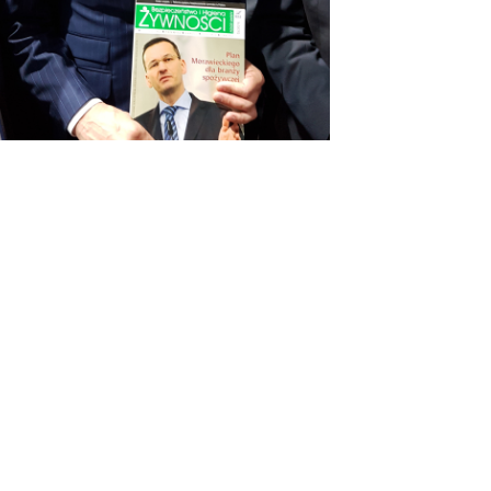
OSTATNIE WPISY
#KUPUJŚWIADOMIE
NA GRILLA – PRODUKT POLSKI
DIETA W LECZENIU WIRUSOWEGO
ZAPALENIA WĄTROBY