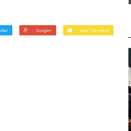
itter
Google+
Mail This Article