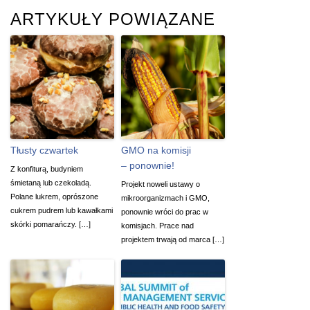
ARTYKUŁY POWIĄZANE
Tłusty czwartek
GMO na komisji
– ponownie!
Z konfiturą, budyniem
śmietaną lub czekoladą.
Projekt noweli ustawy o
Polane lukrem, oprószone
mikroorganizmach i GMO,
cukrem pudrem lub kawałkami
ponownie wróci do prac w
skórki pomarańczy. […]
komisjach. Prace nad
projektem trwają od marca […]