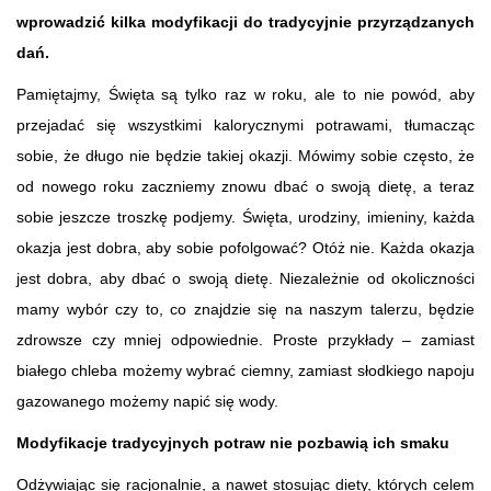
wprowadzić kilka modyfikacji do tradycyjnie przyrządzanych
dań.
Pamiętajmy, Święta są tylko raz w roku, ale to nie powód, aby
przejadać się wszystkimi kalorycznymi potrawami, tłumacząc
sobie, że długo nie będzie takiej okazji. Mówimy sobie często, że
od nowego roku zaczniemy znowu dbać o swoją dietę, a teraz
sobie jeszcze troszkę podjemy. Święta, urodziny, imieniny, każda
okazja jest dobra, aby sobie pofolgować? Otóż nie. Każda okazja
jest dobra, aby dbać o swoją dietę. Niezależnie od okoliczności
mamy wybór czy to, co znajdzie się na naszym talerzu, będzie
zdrowsze czy mniej odpowiednie. Proste przykłady – zamiast
białego chleba możemy wybrać ciemny, zamiast słodkiego napoju
gazowanego możemy napić się wody.
Modyfikacje tradycyjnych potraw nie pozbawią ich smaku
Odżywiając się racjonalnie, a nawet stosując diety, których celem