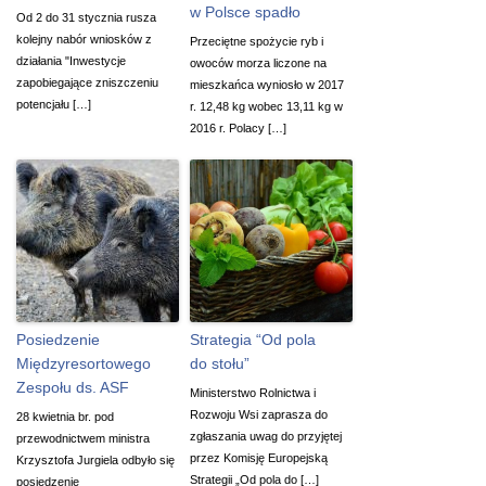
w Polsce spadło
Od 2 do 31 stycznia rusza
kolejny nabór wniosków z
Przeciętne spożycie ryb i
działania "Inwestycje
owoców morza liczone na
zapobiegające zniszczeniu
mieszkańca wyniosło w 2017
potencjału […]
r. 12,48 kg wobec 13,11 kg w
2016 r. Polacy […]
Posiedzenie
Strategia “Od pola
Międzyresortowego
do stołu”
Zespołu ds. ASF
Ministerstwo Rolnictwa i
Rozwoju Wsi zaprasza do
28 kwietnia br. pod
zgłaszania uwag do przyjętej
przewodnictwem ministra
przez Komisję Europejską
Krzysztofa Jurgiela odbyło się
Strategii „Od pola do […]
posiedzenie