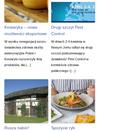
Kostaryka – nowe
Drugi szczyt Pest
możliwości eksportowe
Control
W wyniku renegocjacji wzoru
W dniach 2-4 kwietnia w
świadectwa zdrowia służby
Nowym Jorku odbył się drugi
weterynaryjne Polski i
szczyt podsumowujący
Kostaryki rozszerzyły listę
działalność Pest Control w
produktów, dla […]
kontekście zdrowia
publicznego i […]
Rusza nabór!
Spożycie ryb