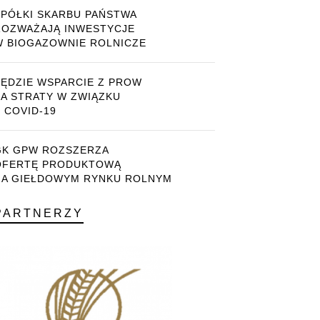
SPÓŁKI SKARBU PAŃSTWA
ROZWAŻAJĄ INWESTYCJE
W BIOGAZOWNIE ROLNICZE
BĘDZIE WSPARCIE Z PROW
ZA STRATY W ZWIĄZKU
 COVID-19
GK GPW ROZSZERZA
OFERTĘ PRODUKTOWĄ
NA GIEŁDOWYM RYNKU ROLNYM
PARTNERZY