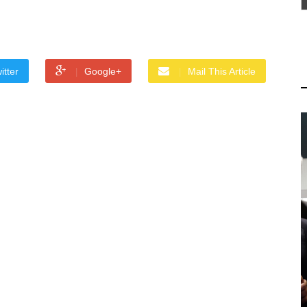
itter
Google+
Mail This Article